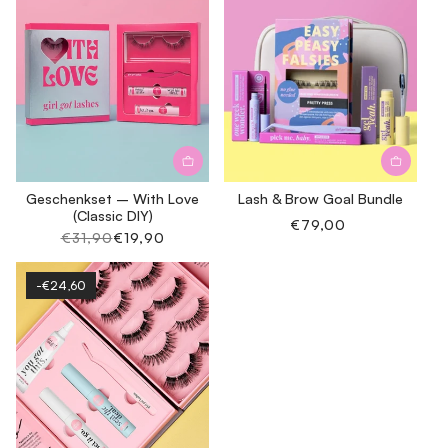
Geschenkset – With Love
Lash & Brow Goal Bundle
(Classic DIY)
Normale
€79,00
Normale
€31,90
Aanbiedingsprijs
€19,90
prijs
prijs
-€24,60