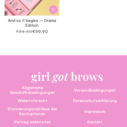
And so it begins – Drama
Edition
Normale
€84,50
Aanbiedingsprijs
€59,90
prijs
girl
got
brows
Allgemeine
Versandbedingungen
Geschäftsbedingungen
Widerrufsrecht
Datenschutzerklärung
Stornierungsrichtlinie der
Impressum
Kaufoptionen
Vertrag widerrufen
Kontakt