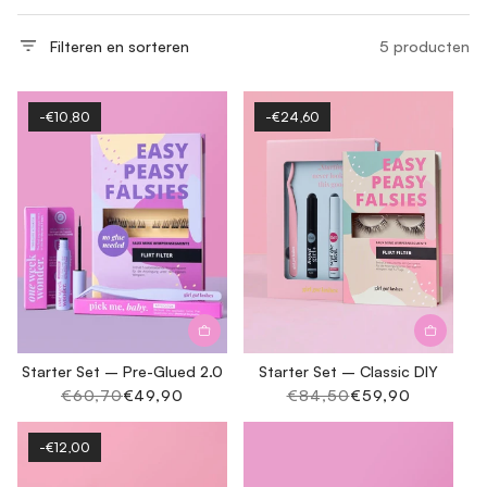
:
Filteren en sorteren
5 producten
-€10,80
-€24,60
Starter Set – Pre-Glued 2.0
Starter Set – Classic DIY
Normale
€60,70
Aanbiedingsprijs
€49,90
Normale
€84,50
Aanbiedingsprijs
€59,90
prijs
prijs
-€12,00