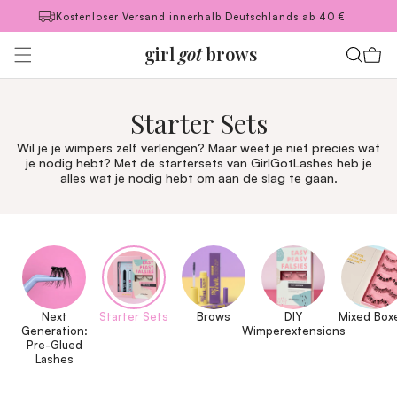
Meteen
Kostenloser Versand innerhalb Deutschlands ab 40 €
naar de
content
girl
got
brows
Winkelwag
C
Starter Sets
o
Wil je je wimpers zelf verlengen? Maar weet je niet precies wat
je nodig hebt? Met de startersets van GirlGotLashes heb je
alles wat je nodig hebt om aan de slag te gaan.
l
l
e
c
t
Next
Starter Sets
Brows
DIY
Mixed Box
Generation:
Wimperextensions
i
Pre-Glued
Lashes
e